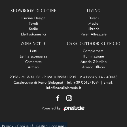
SHOWROOM DI CUCINE
LIVING
Cucine Design
Divani
Tavoli
Madie
Sedie
Librerie
Elettrodomestici
Pareti Attrezzate
ZONA NOTTE
CASA, OUTDOOR E UFFICIO
Letti
Complementi
Letti a scomparsa
Illuminazione
Camerette
Arredo Giardino
Armadi
Arredo Ufficio
2026 - M. & N. Srl - P.IVA 01895311205 |
Via Isonzo, 14 - 40033
Casalecchio di Reno (Bologna)
|
Tel: +39 051571094
|
Email:
info@nadaliniarreda.it
Powered by
-
Privacy
Cookie
Gestisci i consensi