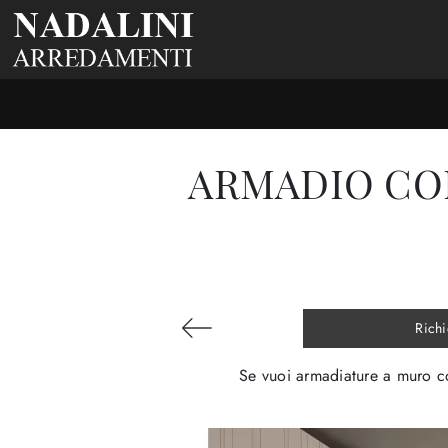
ARMADIO CON
Richi
Se vuoi armadiature a muro co