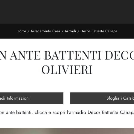
Home
/
Arredamento Casa
/
Armadi
/
Decor Battente Canapa
 ANTE BATTENTI DEC
OLIVIERI
edi Informazioni
Sfoglia i Catal
n ante battenti, clicca e scopri l'armadio Decor Battente Canapa