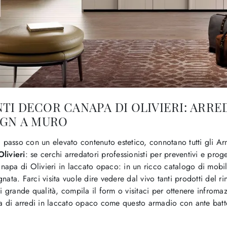
I DECOR CANAPA DI OLIVIERI: ARRE
IGN A MURO
i passo con un elevato contenuto estetico, connotano tutti gli Ar
livieri
: se cerchi arredatori professionisti per preventivi e prog
napa di Olivieri in laccato opaco: in un ricco catalogo di mobi
nata. Farci visita vuole dire vedere dal vivo tanti prodotti del 
di grande qualità, compila il form o visitaci per ottenere infroma
 di arredi in laccato opaco come questo armadio con ante batte