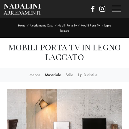
/
/
/
Home
Arredamento Casa
Mobili Porta Tv
Mobili Porta Tv in legno
laccato
MOBILI PORTA TV IN LEGNO
LACCATO
Marca
Materiale
Stile
I più visti a :