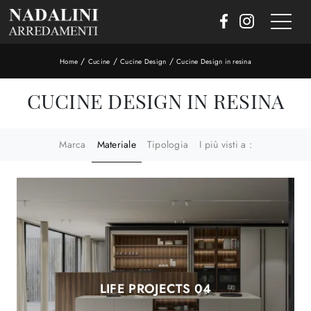
/
/
/
Home
Cucine
Cucine Design
Cucine Design in resina
CUCINE DESIGN IN RESINA
Marca
Materiale
Tipologia
I più visti a :
LIFE PROJECTS 04